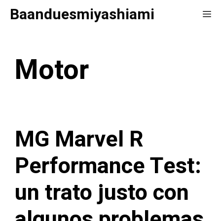
Saltar
Baanduesmiyashiami
Me
al
contenido
Motor
MG Marvel R
Performance Test:
un trato justo con
algunos problemas