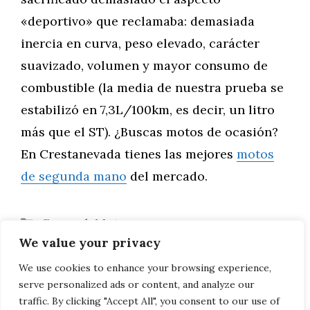
«deportivo» que reclamaba: demasiada
inercia en curva, peso elevado, carácter
suavizado, volumen y mayor consumo de
combustible (la media de nuestra prueba se
estabilizó en 7,3L/100km, es decir, un litro
más que el ST). ¿Buscas motos de ocasión?
En Crestanevada tienes las mejores
motos
de segunda mano
del mercado.
Categorías
General
,
Motor
We value your privacy
Aprilia Dorsoduro 1200 : ¡el más grande!
En el pasado: Aprilia RSV Mille (año de
We use cookies to enhance your browsing experience,
serve personalized ads or content, and analyze our
prueba: 2000)
traffic. By clicking "Accept All", you consent to our use of