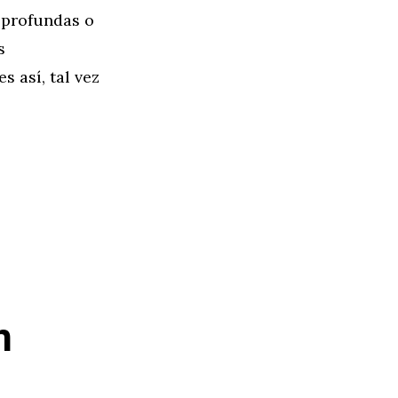
s profundas o
s
 así, tal vez
n