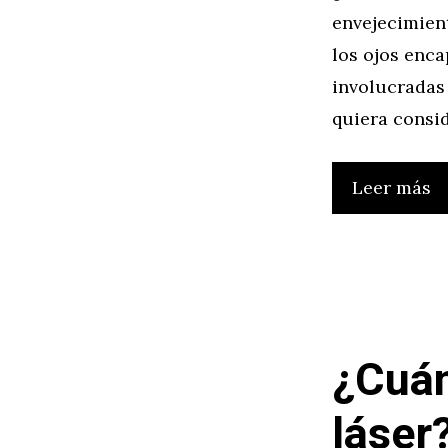
envejecimient
los ojos enc
involucradas 
quiera consid
Leer más
¿Cuán
láser