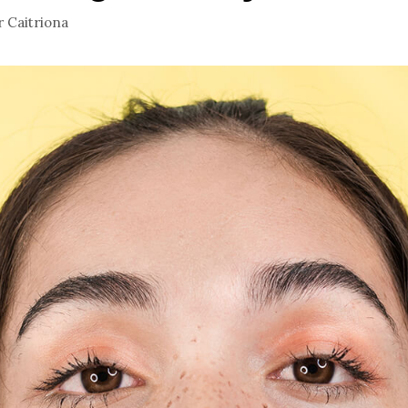
r
Caitriona