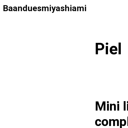
Saltar
Baanduesmiyashiami
al
contenido
Piel
Mini l
compl