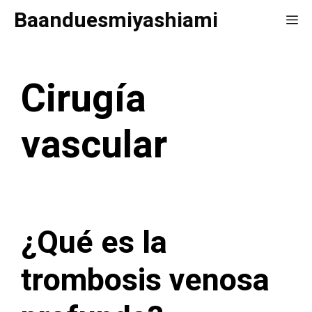
Saltar
Baanduesmiyashiami
Me
al
contenido
Cirugía
vascular
¿Qué es la
trombosis venosa