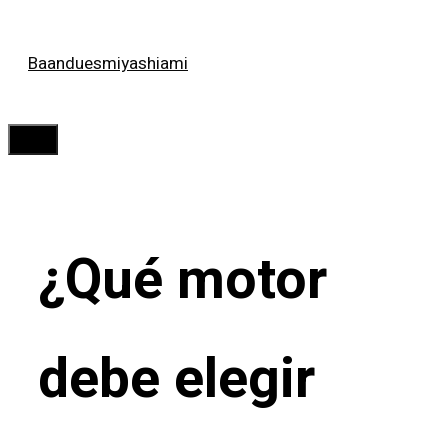
Saltar
Baanduesmiyashiami
al
contenido
Menú
¿Qué motor
debe elegir