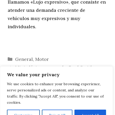
llamamos «Lujo expresivo», que consiste en
atender una demanda creciente de
vehículos muy expresivos y muy
individuales.
Categorías
General
,
Motor
Mini clásico recargado: Paul Smith
We value your privacy
diseña el Cult Stromer
BMW R 18 Magnifica: una chopper radical
We use cookies to enhance your browsing experience,
serve personalized ads or content, and analyze our
para los amantes de la tecnología
traffic. By clicking "Accept All", you consent to our use of
cookies.