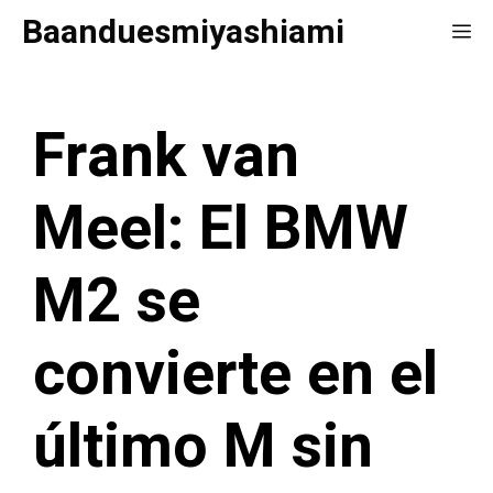
Saltar
Baanduesmiyashiami
Me
al
contenido
Frank van
Meel: El BMW
M2 se
convierte en el
último M sin