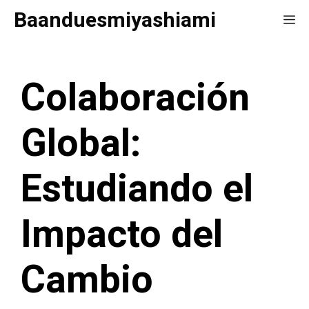
Saltar
Baanduesmiyashiami
Me
al
contenido
Colaboración
Global:
Estudiando el
Impacto del
Cambio