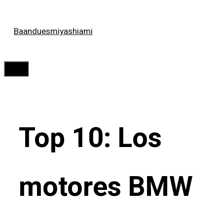
Saltar
Baanduesmiyashiami
al
contenido
Menú
Top 10: Los
motores BMW