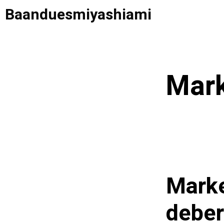
Saltar
Baanduesmiyashiami
al
contenido
Mark
Marke
deber