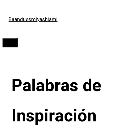
Saltar
Baanduesmiyashiami
al
contenido
Menú
Palabras de
Inspiración