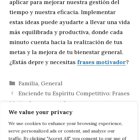
aplicar para mejorar nuestra gestión del
tiempo y nuestra eficacia. Implementar
estas ideas puede ayudarte a llevar una vida
más equilibrada y productiva, donde cada
minuto cuenta hacia la realización de tus
metas y la mejora de tu bienestar general.
¿Estás depre y necesitas
frases motivador
?
Categorías
Familia
,
General
Enciende tu Espíritu Competitivo: Frases
Motivadoras para Atletas
We value your privacy
Impulsa Tu Liderazgo: Citas
Inspiradoras para Desarrollar Habilidades
We use cookies to enhance your browsing experience,
serve personalized ads or content, and analyze our
Directivas
traffic. By clicking "Accept All", you consent to our use of