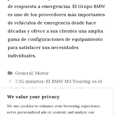
de respuesta a emergencias. El Grupo BMW
es uno de los proveedores más importantes
de vehículos de emergencia desde hace
décadas y ofrece a sus clientes una amplia
gama de configuraciones de equipamiento
para satisfacer sus necesidades
individuales.
Categorías
General
,
Motor
7:35 minutos: El BMW M3 Touring es el
coche familiar más rápido en el Ring.
We value your privacy
BMW M2 G87: ¡Una filtración muestra la
parte trasera del deportivo compacto al
We use cookies to enhance your browsing experience,
serve personalized ads or content, and analyze our
descubierto!