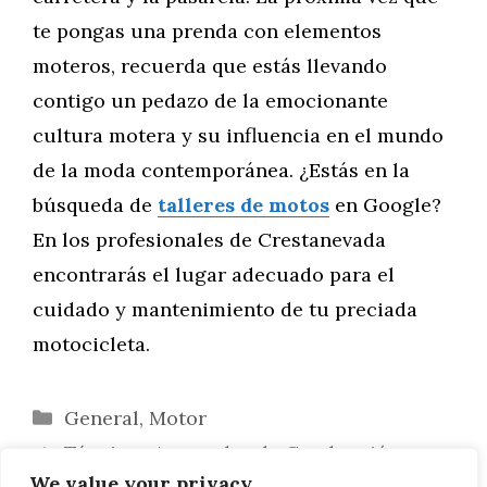
te pongas una prenda con elementos
moteros, recuerda que estás llevando
contigo un pedazo de la emocionante
cultura motera y su influencia en el mundo
de la moda contemporánea. ¿Estás en la
búsqueda de
talleres de motos
en Google?
En los profesionales de Crestanevada
encontrarás el lugar adecuado para el
cuidado y mantenimiento de tu preciada
motocicleta.
Categorías
General
,
Motor
Técnicas Avanzadas de Conducción en
We value your privacy