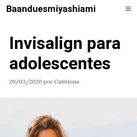
Saltar
Baanduesmiyashiami
Me
al
contenido
Invisalign para
adolescentes
20/03/2020
por
Caitriona