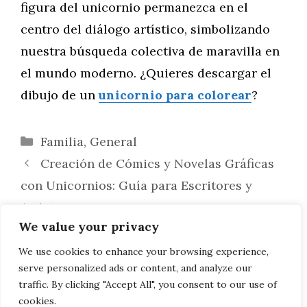
figura del unicornio permanezca en el
centro del diálogo artístico, simbolizando
nuestra búsqueda colectiva de maravilla en
el mundo moderno. ¿Quieres descargar el
dibujo de un
unicornio para colorear
?
Categorías
Familia
,
General
Creación de Cómics y Novelas Gráficas
con Unicornios: Guía para Escritores y
Artistas
We value your privacy
Influencia del Clima y Hábitat en los
Dibujos de Búhos: Reflejando la Naturaleza
We use cookies to enhance your browsing experience,
serve personalized ads or content, and analyze our
en el Arte
traffic. By clicking "Accept All", you consent to our use of
cookies.