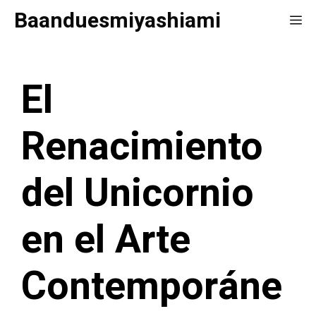
Saltar
Baanduesmiyashiami
Me
al
contenido
El
Renacimiento
del Unicornio
en el Arte
Contemporáne