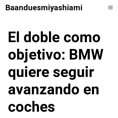
Saltar
Baanduesmiyashiami
Me
al
contenido
El doble como
objetivo: BMW
quiere seguir
avanzando en
coches