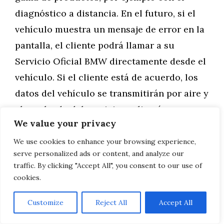
diagnóstico a distancia. En el futuro, si el
vehículo muestra un mensaje de error en la
pantalla, el cliente podrá llamar a su
Servicio Oficial BMW directamente desde el
vehículo. Si el cliente está de acuerdo, los
datos del vehículo se transmitirán por aire y
el empleado del servicio realizará un
We value your privacy
diagnóstico a distancia. Si es necesaria una
visita al taller, se puede planificar de forma
We use cookies to enhance your browsing experience,
serve personalized ads or content, and analyze our
fácil y óptima. Esto significa que puede
traffic. By clicking "Accept All", you consent to our use of
pedirse directamente una pieza de recambio
cookies.
y la cita con el taller puede ajustarse de
Customize
Reject All
Accept All
forma óptima a ella. Tras los primeros
proyectos piloto de este año, el