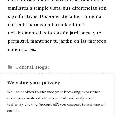
similares a simple vista, sus diferencias son
significativas. Disponer de la herramienta
correcta para cada tarea facilitará
notablemente las tareas de jardinería y te
permitirá mantener tu jardín en las mejores
condiciones.
Categorías
General
,
Hogar
La Protección de Datos: Salvaguardando
We value your privacy
el Principal Activo de la Empresa
Características de una Cerradura
We use cookies to enhance your browsing experience,
serve personalized ads or content, and analyze our
Verdaderamente Segura
traffic. By clicking "Accept All", you consent to our use of
cookies.