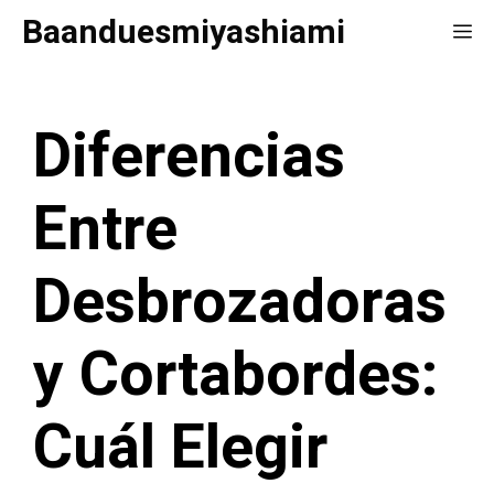
Saltar
Baanduesmiyashiami
Me
al
contenido
Diferencias
Entre
Desbrozadoras
y Cortabordes:
Cuál Elegir