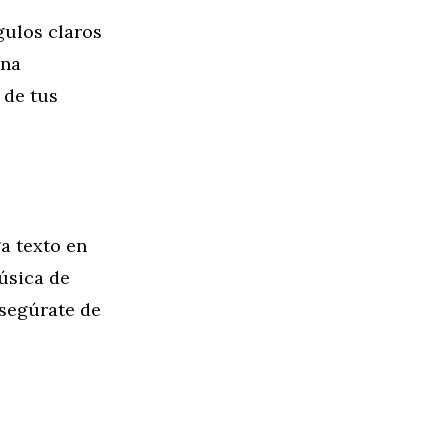
gulos claros
una
 de tus
ga texto en
música de
asegúrate de