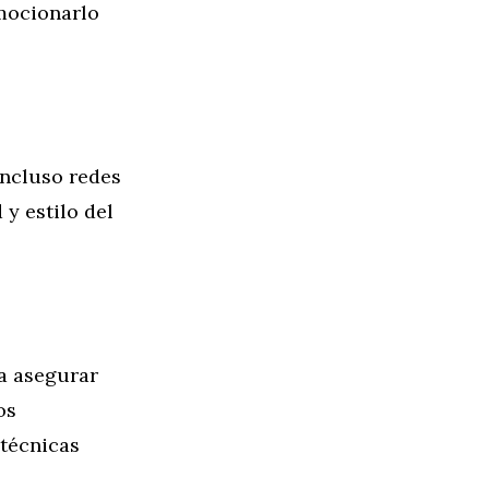
omocionarlo
incluso redes
y estilo del
ra asegurar
os
 técnicas