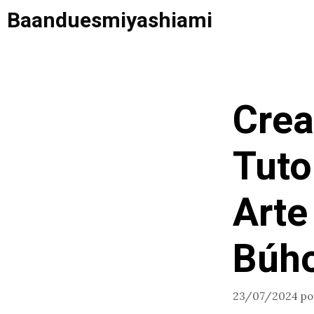
Saltar
Baanduesmiyashiami
al
contenido
Crea
Tuto
Arte
Búh
23/07/2024
p