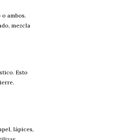
o o ambos.
ado, mezcla
tico. Esto
ierre.
pel, lápices,
ilizar.