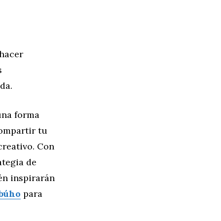
 hacer
s
da.
una forma
compartir tu
creativo. Con
ategia de
én inspirarán
 búho
para