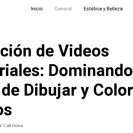
Inicio
General
Estética y Belleza
ción de Videos
riales: Dominando
 de Dibujar y Colo
os
or
Caitriona