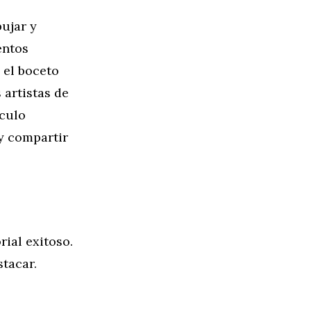
ujar y
entos
 el boceto
 artistas de
ículo
y compartir
rial exitoso.
tacar.